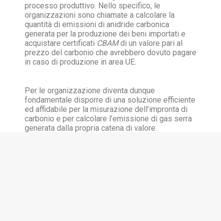
processo produttivo. Nello specifico, le
organizzazioni sono chiamate a calcolare la
quantità di emissioni di anidride carbonica
generata per la produzione dei beni importati e
acquistare certificati
CBAM
di un valore pari al
prezzo del carbonio che avrebbero dovuto pagare
in caso di produzione in area UE.
Per le organizzazione diventa dunque
fondamentale disporre di una soluzione efficiente
ed affidabile per la misurazione dell’impronta di
carbonio e per calcolare l’emissione di gas serra
generata dalla propria catena di valore.
SAP Sustainability Footprint Management: la
soluzione SAP
per calcolare la
carbon footprint
aziendale
SAP Sustainability Footprint Management
è
l’
applicazione cloud-native di SAP
basata su