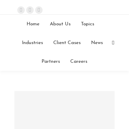
info@stefanini.com
Login
Contacts
Careers
Home
About Us
Topics
Industries
Client Cases
News
Partners
Careers