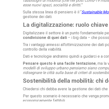
fabbisogni di mobilità (che nel post Covid-19 mutera
esse nuovi spazi, socialità e diritti.
”
Sulla stessa linea di pensiero è il “
Sustainable Mob
gestione dei dati.
La digitalizzazione: ruolo chiave
Digitalizzare il settore è un punto fondamentale per
condivisione di quei dati
– i big data – che posso
Tra i vantaggi annessi all’ottimizzazione dei dati
controllo della viabilità.
Dati e tecnologie andranno quindi a guidarci e a con
Pensare questo è una facile tentazione
, ma la
modelli di sviluppo urbano pensiamo siano compati
ridisegnare le città sulla base di criteri di sosteni
Sostenibilità della mobilità: chi 
Chiedersi chi debba avere la gestione dei dati che
Per questo scenario è necessario che venga pro
economicamente fattibili.
Un quadro politico – in questo senso – illuminato 