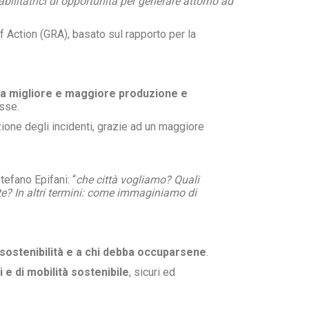
abilitatrici di opportunità per generare attorno ad
f Action (GRA), basato sul rapporto per la
na migliore e maggiore produzione e
esse.
ione degli incidenti, grazie ad un maggiore
efano Epifani: “
che città vogliamo? Quali
te? In altri termini: come immaginiamo di
 sostenibilità e a chi debba occuparsene
.
i e di mobilità sostenibile
, sicuri ed