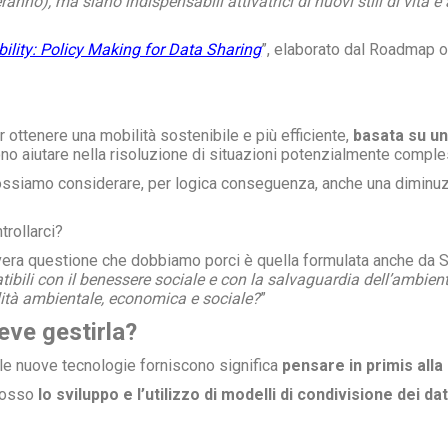
nno), ma siano indispensabili attivatrici di nuovi stili di vita e 
ility: Policy Making for Data Sharing
”, elaborato dal Roadmap o
 ottenere una mobilità sostenibile e più efficiente,
basata su u
no aiutare nella risoluzione di situazioni potenzialmente compl
 possiamo considerare, per logica conseguenza, anche una diminuz
trollarci?
 vera questione che dobbiamo porci è quella formulata anche da St
bili con il benessere sociale e con la salvaguardia dell’ambien
bilità ambientale, economica e sociale?
”
deve gestirla?
 le nuove tecnologie forniscono significa
pensare in primis alla
mosso
lo sviluppo e l’utilizzo di modelli di condivisione dei dat
è di fondamentale importanza per lo sviluppo.