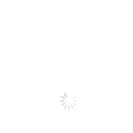
Solve.it è un marchio registrato di Stefanini Italia S.r.l., società del
Gruppo Stefanini