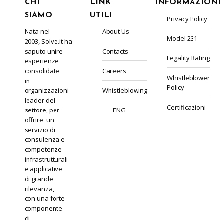
CHI
LINK
INFORMAZION
SIAMO
UTILI
Privacy Policy
Nata nel
About Us
Model 231
2003, Solve.it ha
saputo unire
Contacts
Legality Rating
esperienze
consolidate
Careers
Whistleblower
in
Policy
organizzazioni
Whistleblowing
leader del
Certificazioni
settore, per
ENG
offrire un
servizio di
consulenza e
competenze
infrastrutturali
e applicative
di grande
rilevanza,
con una forte
componente
di