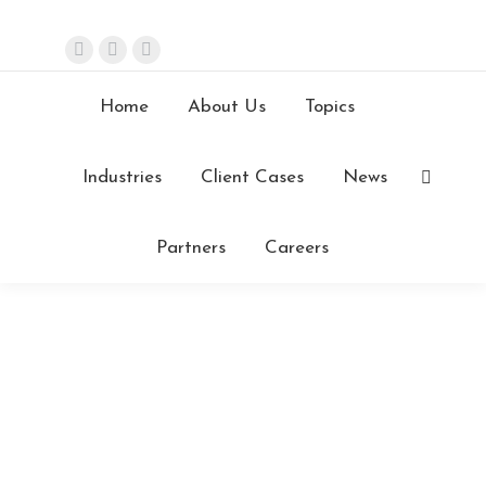
Login
Contacts
info@stefanini.com
Careers
ENG
Home
About Us
Topics
Industries
Client Cases
News
Partners
Careers